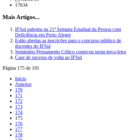
17h34
Mais Artigos...
IFSul palestra na 21ª Semana Estadual da Pessoa com
Deficiência em Porto Alegre
Estão abertas as inscrições para o concurso público de
docentes do IFSul
Seminário Pensamento Crítico começou nesta terça-feira
Case de sucesso de volta ao IFSul
Página 175 de 191
Início
Anterior
170
171
172
173
174
175
176
177
178