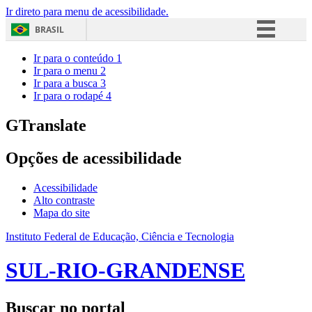
Ir direto para menu de acessibilidade.
BRASIL
Simplifique!
Ir para o conteúdo
1
Ir para o menu
2
Comunica BR
Ir para a busca
3
Ir para o rodapé
4
Participe
Acesso à informação
GTranslate
Legislação
Opções de acessibilidade
Canais
Acessibilidade
Alto contraste
Mapa do site
Instituto Federal de Educação, Ciência e Tecnologia
SUL-RIO-GRANDENSE
Buscar no portal